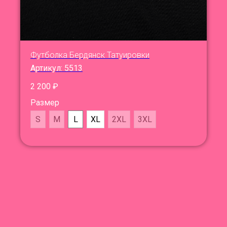
Футболка Бердянск Татуировки
Артикул:
5513
2 200
₽
Размер
S
M
L
XL
2XL
3XL