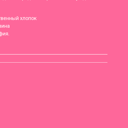
твенный хлопок
вина
фия.