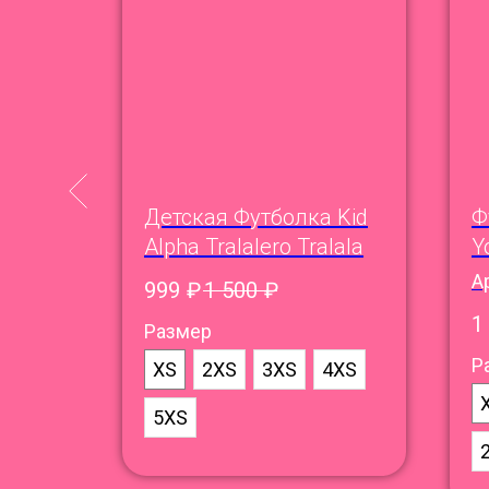
офи
Детская Футболка Kid
Ф
Alpha Tralalero Tralala
Y
А
999
₽
1 500
₽
1
Размер
Р
XL
XS
2XS
3XS
4XS
5XL
5XS