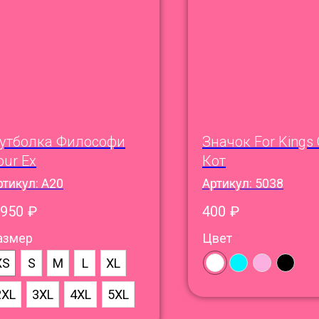
утболка Философи
Значок For Kings 
our Ex
Кот
ртикул:
A20
Артикул:
5038
 950
₽
400
₽
азмер
Цвет
XS
S
M
L
XL
2XL
3XL
4XL
5XL