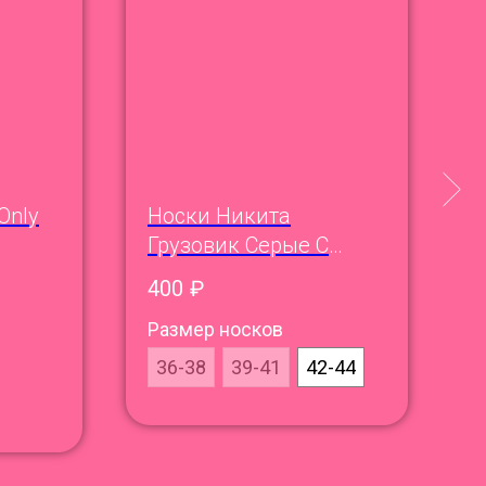
Only
Носки Никита
Ш
Грузовик Серые С
Д
Серьёзным
А
400
₽
Трицератопсом
1
Размер носков
Ц
36-38
39-41
42-44