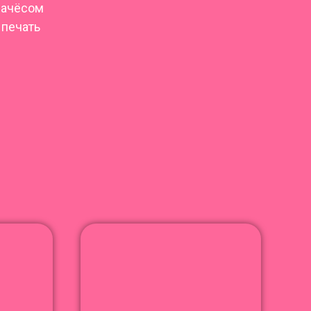
начёсом
 печать