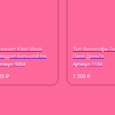
локнот Kikel Mask
Топ Философи То
вадрат Большой На
Свои Деньги
ружине
ртикул:
9204
Артикул:
1134
20
₽
1 200
₽