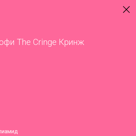
офи The Cringe Кринж
олиамид