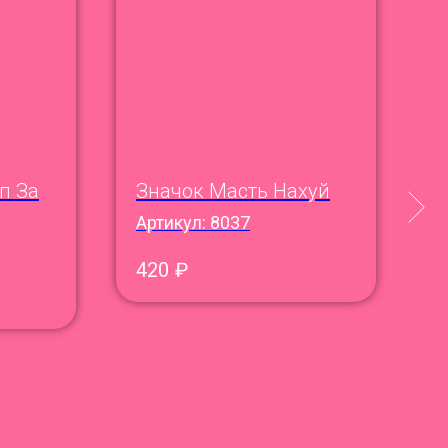
п За
Значок Масть Нахуй
Ш
И
Артикул:
8037
А
420
₽
1
Ц