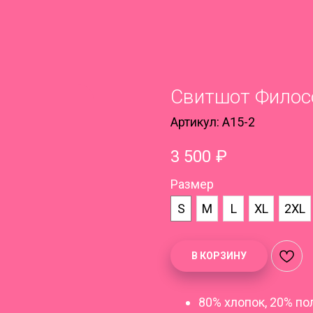
Свитшот Филос
Артикул:
A15-2
3 500
₽
Размер
S
M
L
XL
2XL
В КОРЗИНУ
80% хлопок, 20% п