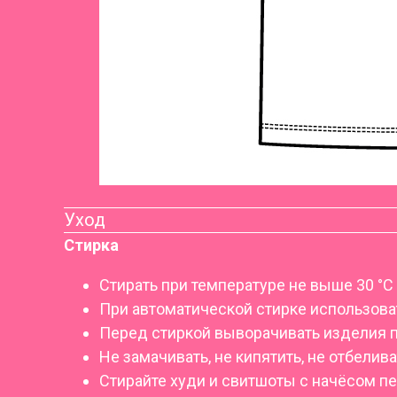
Уход
Стирка
Стирать при температуре не выше 30 °C
При автоматической стирке использоват
Перед стиркой выворачивать изделия 
Не замачивать, не кипятить, не отбелива
Стирайте худи и свитшоты с начёсом п