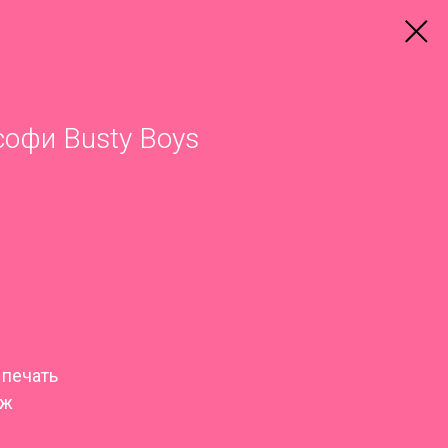
офи Busty Boys
 печать
аж