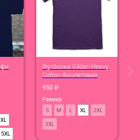
офи
Футболка Gildan Heavy
О
Cotton Фиолетовая
В
950
₽
1
Размер
S
M
L
XL
2XL
XL
3XL
5XL