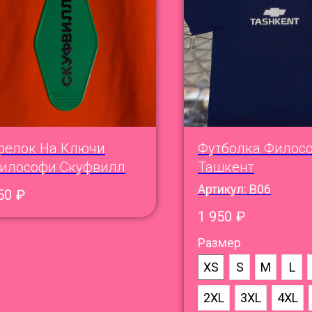
релок На Ключи
Футболка Филос
илософи Скуфвилл
Ташкент
Артикул:
B06
50
₽
1 950
₽
Размер
XS
S
M
L
2XL
3XL
4XL