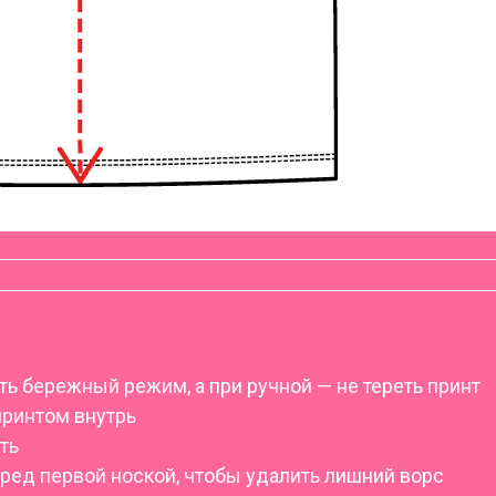
ь бережный режим, а при ручной — не тереть принт
принтом внутрь
ть
еред первой ноской, чтобы удалить лишний ворс