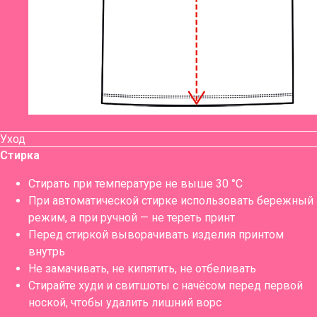
Уход
Стирка
Стирать при температуре не выше 30 °C
При автоматической стирке использовать бережный
режим, а при ручной — не тереть принт
Перед стиркой выворачивать изделия принтом
внутрь
Не замачивать, не кипятить, не отбеливать
Стирайте худи и свитшоты с начёсом перед первой
ноской, чтобы удалить лишний ворс