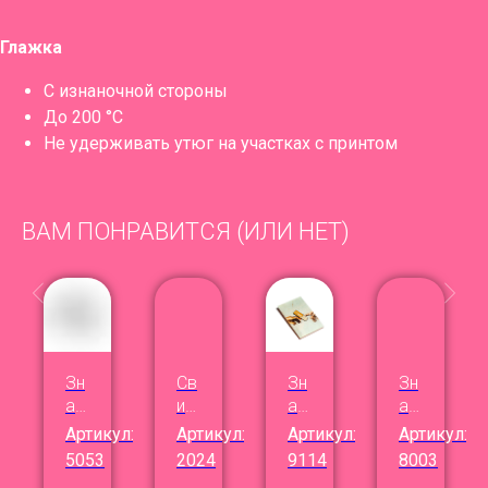
Глажка
С изнаночной стороны
До 200 °C
Не удерживать утюг на участках с принтом
ВАМ ПОНРАВИТСЯ (ИЛИ НЕТ)
Зн
Св
Зн
Зн
ач
ит
ач
ач
ок
ш
ок
ок
Артикул:
Артикул:
Артикул:
Артикул:
Fo
от
Пр
Ма
5053
2024
9114
8003
r
Фи
ок
ст