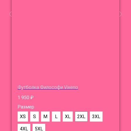
Футболка Философи Vixeno
1 950
₽
Размер
XS
S
M
L
XL
2XL
3XL
4XL
5XL