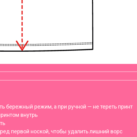
ь бережный режим, а при ручной — не тереть принт
принтом внутрь
ть
еред первой ноской, чтобы удалить лишний ворс