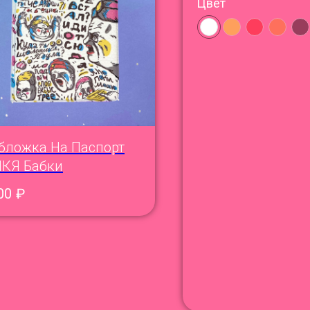
Цвет
бложка На Паспорт
КЯ Бабки
00
₽