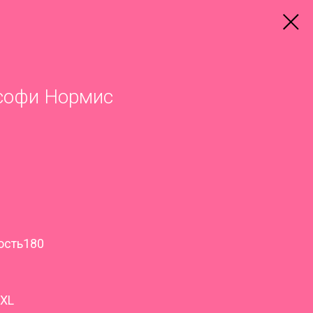
софи Нормис
ость180
5XL