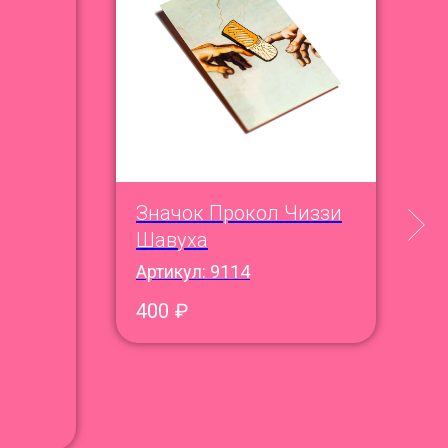
Значок Прокол Чиззи
О
Шавуха
В
С
Артикул:
9114
А
400
₽
1