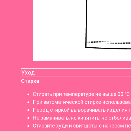
Уход
Стирка
Стирать при температуре не выше 30 °C
При автоматической стирке использоват
Перед стиркой выворачивать изделия 
Не замачивать, не кипятить, не отбелива
Стирайте худи и свитшоты с начёсом п