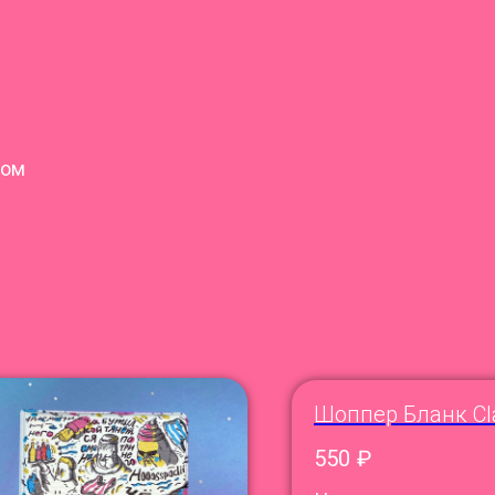
том
Шоппер Бланк Cl
550
₽