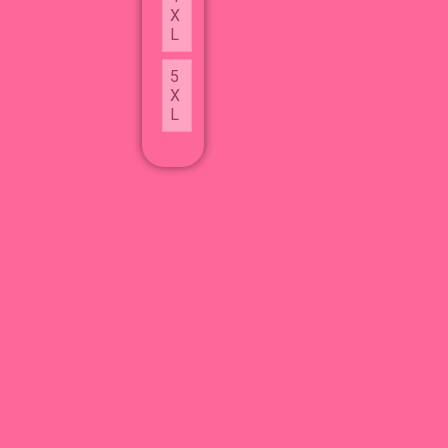
X
L
5
X
L