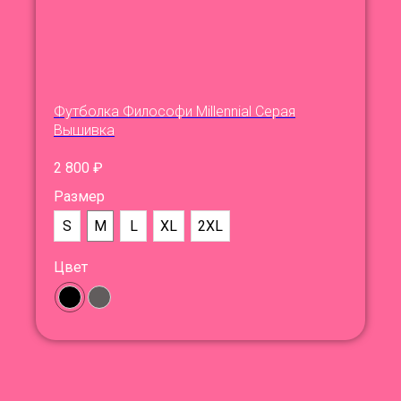
Футболка Философи Millennial Серая
Вышивка
2 800
₽
Размер
S
M
L
XL
2XL
Цвет