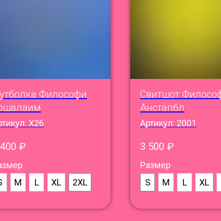
утболка Философи
Свитшот Филосо
ршалаим
Анстапбл
ртикул:
X26
Артикул:
2001
 400
₽
3 500
₽
азмер
Размер
S
M
L
XL
2XL
S
M
L
XL