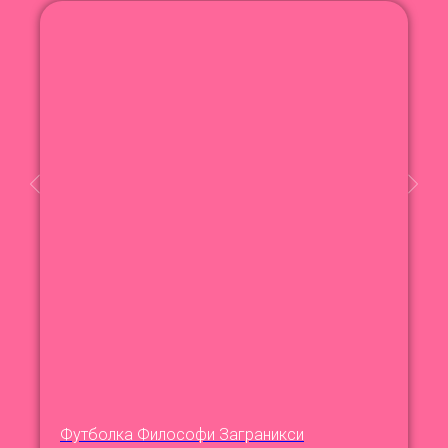
Футболка Философи Заграникси