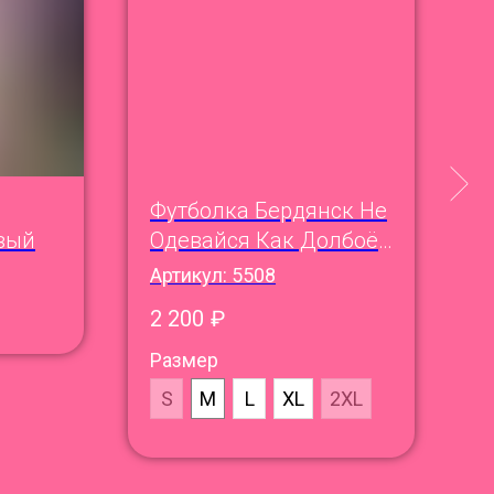
Футболка Бердянск Не
Н
вый
Одевайся Как Долбоёб
А
1. Ужин
Артикул:
5508
6
2 200
₽
Р
Размер
S
M
L
XL
2XL