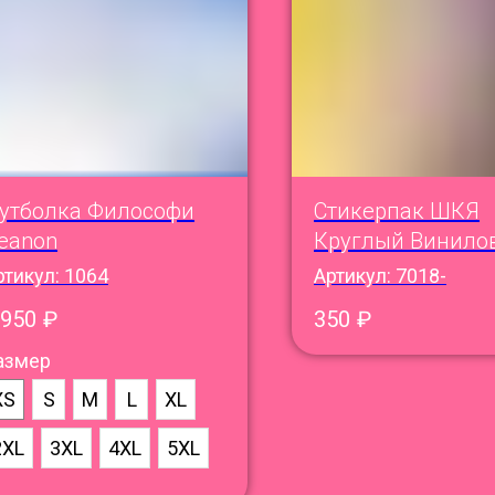
утболка Философи
Стикерпак ШКЯ
eanon
Круглый Винило
ртикул:
1064
Артикул:
7018-
 950
₽
350
₽
азмер
XS
S
M
L
XL
2XL
3XL
4XL
5XL