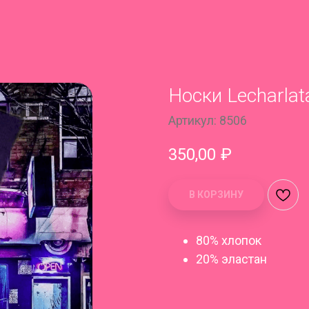
Носки Lecharlat
Артикул:
8506
350,00
₽
В КОРЗИНУ
80% хлопок
20% эластан