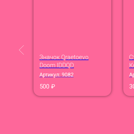
офи
Значок Qraetoevo
С
Doom IDDQD
К
Артикул:
9082
А
500
₽
3
XL