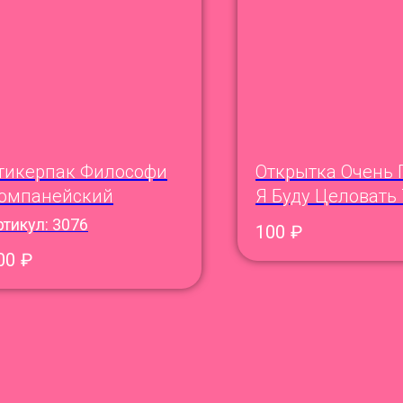
тикерпак Философи
Открытка Очень 
омпанейский
Я Буду Целовать
Под Дождём И Т
ртикул:
3076
100
₽
Намокнешь Два
00
₽