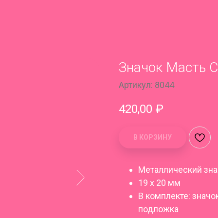
Значок Масть С
Артикул:
8044
420,00
₽
В КОРЗИНУ
Металлический зна
19 x 20 мм
В комплекте: значо
подложка