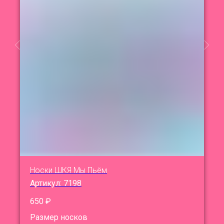
Носки ШКЯ Мы Пьём
Артикул:
7198
650
₽
Размер носков