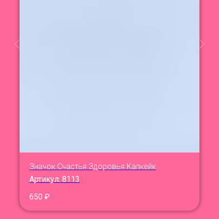
Значок Счастья Здоровья Капкейк
Артикул:
8113
650
₽