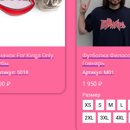
начок For Kings Only
Футболка Филос
убы
Говнарь
ртикул:
5018
Артикул:
M01
00
₽
1 950
₽
Размер
XS
S
M
L
2XL
3XL
4XL