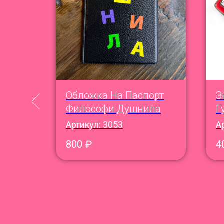
Обложка На Паспорт
З
Философи Душнила
Г
Артикул:
3053
А
800
₽
4