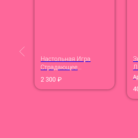
чкой
Настольная Игра
З
n The
Страдающее
Л
Средневековье
А
2 300
₽
4