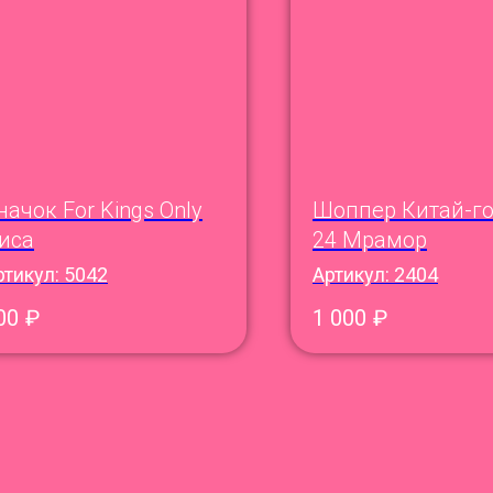
начок For Kings Only
Шоппер Китай-г
иса
24 Мрамор
ртикул:
5042
Артикул:
2404
00
₽
1 000
₽