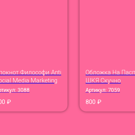
локнот Философи Anti
Обложка На Пасп
ocial Media Marketing
ШКЯ Скучно
ртикул:
3088
Артикул:
7059
00
₽
800
₽