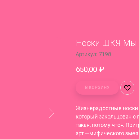
Носки ШКЯ Мы
Артикул:
7198
650,00
₽
В КОРЗИНУ
Жизнерадостные носки с
который закольцован с 
такая, потому что». При
арт —мифического змея