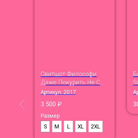
Свитшот Философи
Б
ый
Даже Покурить Не С
S
Кем
Артикул:
2017
А
3 500
₽
3
Размер
S
M
L
XL
2XL