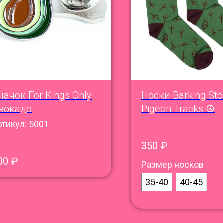
начок For Kings Only
Носки Barking Sto
вокадо
Pigeon Tracks ☮︎
ртикул:
5001
350
₽
00
₽
Размер носков
35-40
40-45