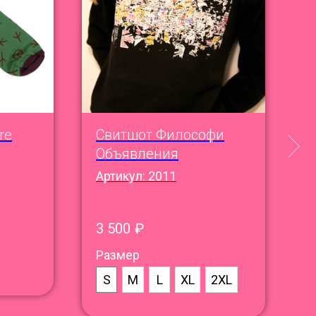
re
Свитшот Философи
З
Объявления
Н
Артикул:
2011
А
3 500
₽
4
Размер
S
M
L
XL
2XL