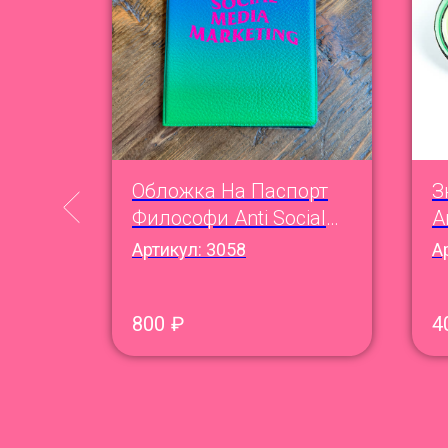
офи
Обложка На Паспорт
З
Философи Anti Social
А
Media Marketing
Артикул:
3058
А
800
₽
4
XL
5XL