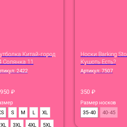
утболка Китай-город
Носки Barking Sto
4 Солянка 11
Кушоть Есть?
ртикул:
2422
Артикул:
7507
 950
₽
350
₽
азмер
Размер носков
XS
S
M
L
XL
35-40
40-45
2XL
3XL
4XL
5XL