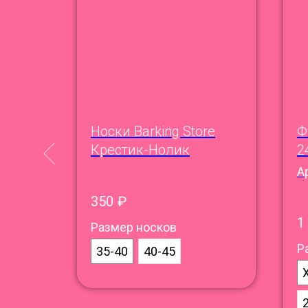
Носки Barking Store
Ф
Крестик-Нолик
2
А
350
₽
1
Размер носков
Р
35-40
40-45