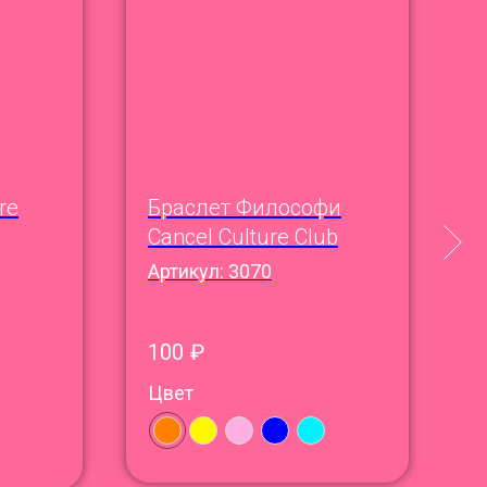
re
Браслет Философи
С
Cancel Culture Club
Д
Артикул:
3070
3
100
₽
Цвет