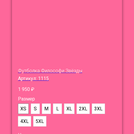
Футболка Философи Звёзды
Артикул:
1115
1 950
₽
Размер
XS
S
M
L
XL
2XL
3XL
4XL
5XL