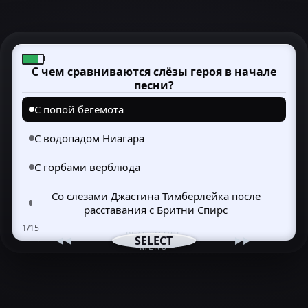
С чем сравниваются слёзы героя в начале
песни?
С попой бегемота
С водопадом Ниагара
С горбами верблюда
Со слезами Джастина Тимберлейка после
расставания с Бритни Спирс
1/15
PLAY/PAUSE
SELECT
◄◄
►►
MENU