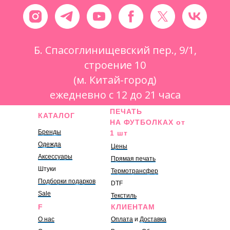
Б. Спасоглинищевский пер., 9/1,
строение 10
(м. Китай-город)
ежедневно с 12 до 21 часа
ПЕЧАТЬ
КАТАЛОГ
НА ФУТБОЛКАХ от
Бренды
1 шт
Одежда
Цены
Аксессуары
Прямая печать
Штуки
Термотрансфер
Подборки подарков
DTF
Sale
Текстиль
F
КЛИЕНТАМ
О нас
Оплата
и
Доставка