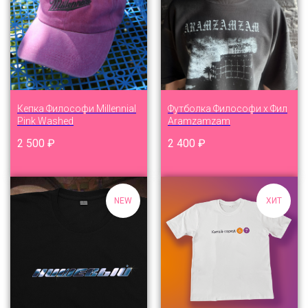
Кепка Философи Millennial
Футболка Философи x Фил
Pink Washed
Aramzamzam
2 500
₽
2 400
₽
NEW
ХИТ