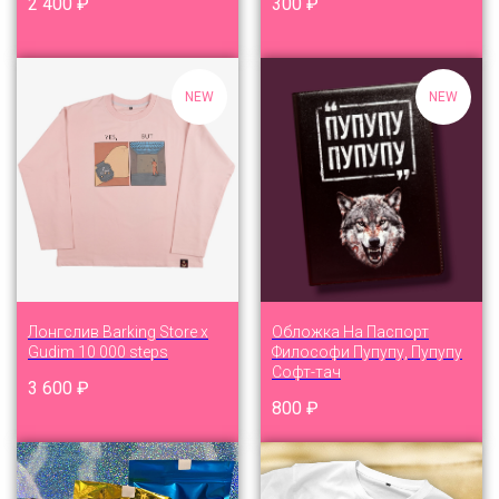
2 400
₽
300
₽
NEW
NEW
Лонгслив Barking Store x
Обложка На Паспорт
Gudim 10 000 steps
Философи Пупупу, Пупупу
Софт-тач
3 600
₽
800
₽