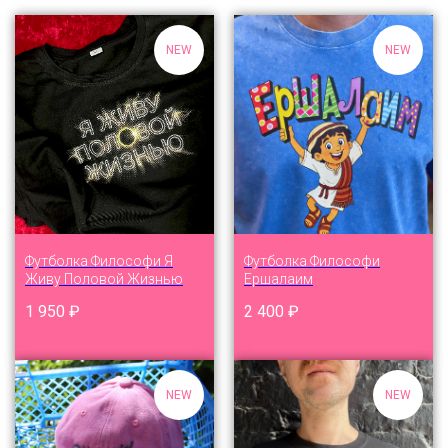
NEW
NEW
Футболка Философи Я
Футболка Философи
Живу Половой Жизнью
Ершалаим
1 950
₽
2 400
₽
NEW
NEW