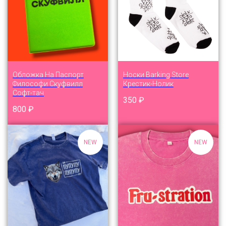
Обложка На Паспорт
Носки Barking Store
Философи Скуфвилл
Крестик-Нолик
Софт-тач
350
₽
800
₽
NEW
NEW