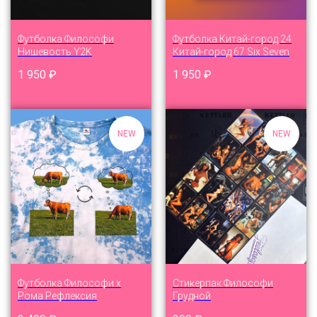
Футболка Философи
Футболка Китай-город 24
Нишевость Y2K
Китай-город 67 Six Seven
1 950
₽
1 950
₽
NEW
NEW
Футболка Философи x
Стикерпак Философи
Рома Рефлексия
Грудной