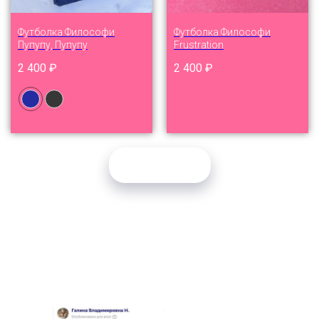
Футболка Философи
Футболка Философи
Пупупу, Пупупу
Frustration
2 400
₽
2 400
₽
Загрузить ещё
ОТЗЫВЫ