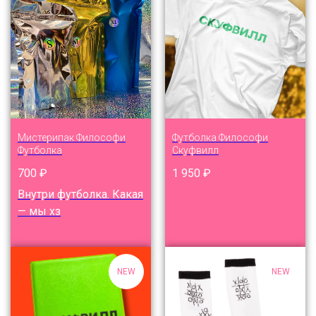
Мистерипак Философи
Футболка Философи
Футболка
Скуфвилл
700
₽
1 950
₽
Внутри футболка. Какая
— мы хз
NEW
NEW