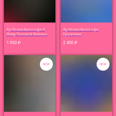
Футболка Философи Я
Футболка Философи
Живу Половой Жизнью
Ершалаим
1 950
₽
2 400
₽
NEW
NEW