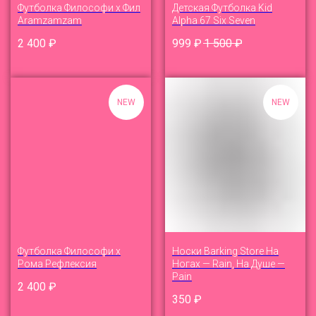
Футболка Философи x Фил
Детская Футболка Kid
Aramzamzam
Alpha 67 Six Seven
2 400
₽
999
₽
1 500
₽
NEW
NEW
Футболка Философи x
Носки Barking Store На
Рома Рефлексия
Ногах — Rain, На Душе —
Pain
2 400
₽
350
₽