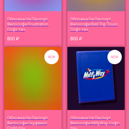
Обложка На Паспорт
Обложка На Паспорт
Философи Frustration
Философи Bed Trip Tours
Софт-тач
Софт-тач
800
₽
800
₽
NEW
NEW
Обложка На Паспорт
Обложка На Паспорт
Философи Скуфвилл
Философи MilfyWay Софт-
Софт-тач
тач