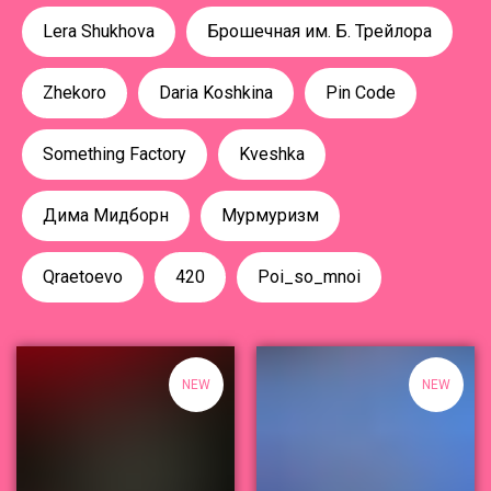
Lera Shukhova
Брошечная им. Б. Трейлора
Zhekoro
Daria Koshkina
Pin Code
Something Factory
Kveshka
Дима Мидборн
Мурмуризм
Qraetoevo
420
Poi_so_mnoi
NEW
NEW