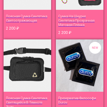
Поясная Cумка Синтетика
Cумка На Шнурке
Светоотражающая
Синтетика Прозрачная
Матовая Плёнка
2 200
₽
2 200
₽
NEW
Поясная Cумка Синтетика
Презерватив Философи
Светящийся В Темноте
Durov
Знак