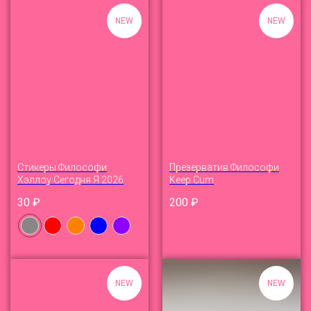
NEW
NEW
Стикеры Философи
Презерватив Философи
Хэллоу Сегодня Я 2026
Keep Cum
30
₽
200
₽
NEW
NEW