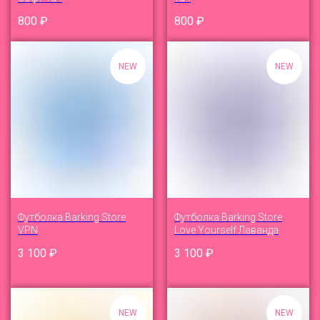
800
₽
800
₽
NEW
NEW
Футболка Barking Store
Футболка Barking Store
VPN
Love Yourself Лаванда
3 100
₽
3 100
₽
NEW
NEW