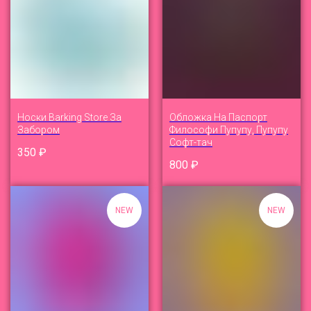
Носки Barking Store За
Обложка На Паспорт
Забором
Философи Пупупу, Пупупу
Софт-тач
350
₽
800
₽
NEW
NEW