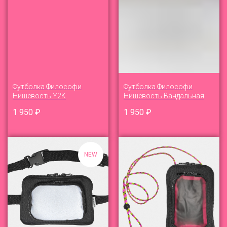
Футболка Философи
Футболка Философи
Нишевость Y2K
Нишевость Вандальная
1 950
₽
1 950
₽
NEW