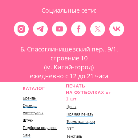
Социальные сети:
Б. Спасоглинищевский пер., 9/1,
строение 10
(м. Китай-город)
ежедневно с 12 до 21 часа
ПЕЧАТЬ
КАТАЛОГ
НА ФУТБОЛКАХ от
Бренды
1 шт
Одежда
Цены
Аксессуары
Прямая печать
Штуки
Термотрансфер
Подборки подарков
DTF
Sale
Текстиль