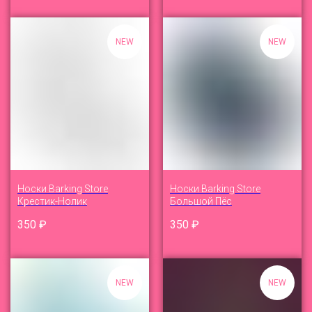
NEW
NEW
Носки Barking Store
Носки Barking Store
Крестик-Нолик
Большой Пёс
350
₽
350
₽
NEW
NEW