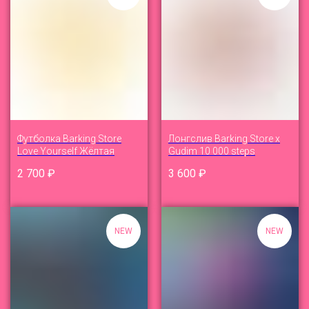
Футболка Barking Store
Лонгслив Barking Store x
Love Yourself Жёлтая
Gudim 10 000 steps
2 700
₽
3 600
₽
NEW
NEW