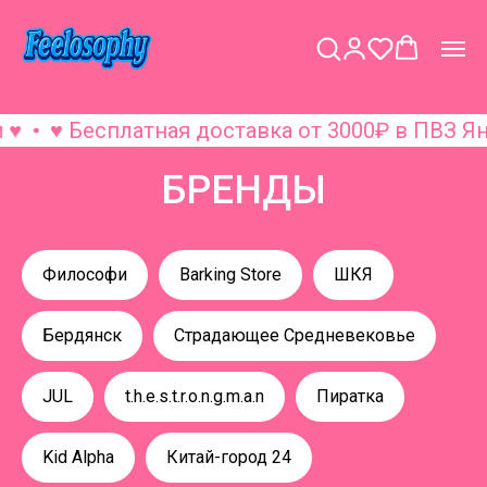
♥ Бесплатная доставка от 3000₽ в ПВЗ Яндекс
БРЕНДЫ
Философи
Barking Store
ШКЯ
Бердянск
Страдающее Средневековье
JUL
t.h.e.s.t.r.o.n.g.m.a.n
Пиратка
Kid Alpha
Китай-город 24