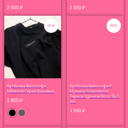
2 500
₽
2 500
₽
NEW
NEW
Футболка Философи
Футболка Философи У
Millennial Серая Вышивка
Мужика Появляется
Первое Удачное Фото За 5
2 800
₽
лет
1 950
₽