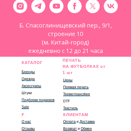
Б. Спасоглинищевский пер., 9/1,
строение 10
(м. Китай-город)
ежедневно с 12 до 21 часа
ПЕЧАТЬ
КАТАЛОГ
НА ФУТБОЛКАХ от
Бренды
1 шт
Одежда
Цены
Аксессуары
Прямая печать
Штуки
Термотрансфер
Подборки подарков
DTF
Sale
Текстиль
F
КЛИЕНТАМ
О нас
Оплата
и
Доставка
Отзывы
Возврат
и
Обмен