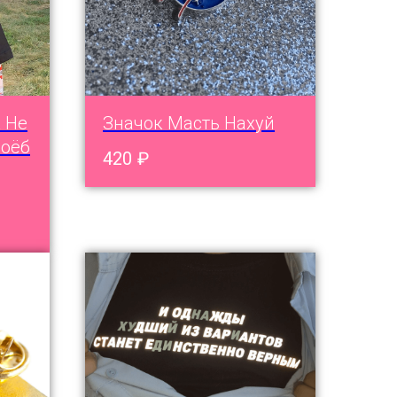
 Не
Значок Масть Нахуй
боёб
420
₽