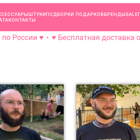
КСЕССУАРЫ
ШТУКИ
ПОДБОРКИ ПОДАРКОВ
БРЕНДЫ
SALE
АТА
КОНТАКТЫ
России ♥
♥ Бесплатная доставка от 30
ПОДАРКИ ДЛЯ ТЕХ,
КОМУ СЛЕДОВАЛО Б
ПОМЫТЬ РОТ С МЫЛО