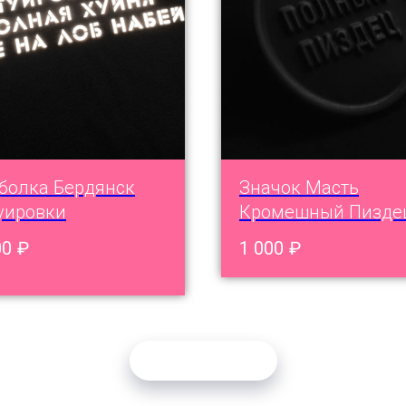
болка Бердянск
Значок Масть
уировки
Кромешный Пизде
00
₽
1 000
₽
Загрузить ещё