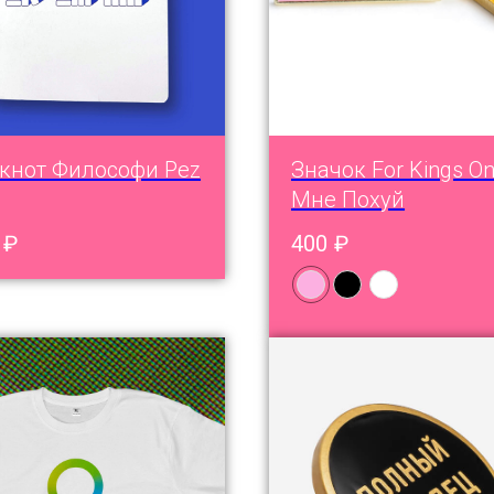
кнот Философи Pez
Значок For Kings On
Мне Похуй
₽
400
₽