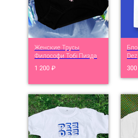
Женские Трусы
Бло
Философи Тобi Пизда
Dez
1 200
₽
300