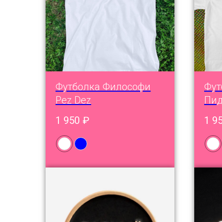
Футболка Философи
Фут
Pez Dez
Пид
1 950
₽
1 9