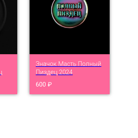
Значок Масть Полный
ц
Пиздец 2024
600
₽