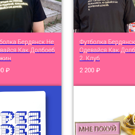
болка Бердянск Не
Футболка Бердянск
вайся Как Долбоёб
Одевайся Как Дол
Ужин
2. Клуб
00
₽
2 200
₽