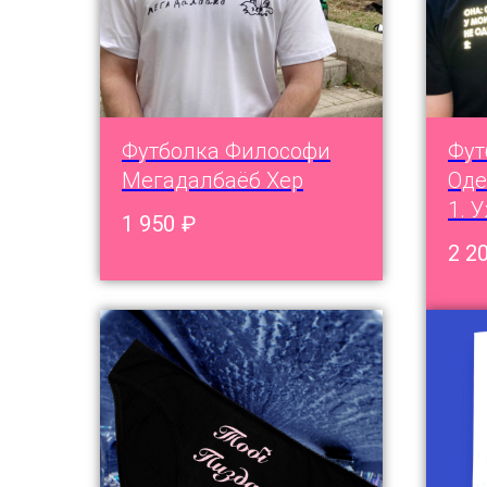
Футболка Философи
Фут
Мегадалбаёб Хер
Оде
1. 
1 950
₽
2 2