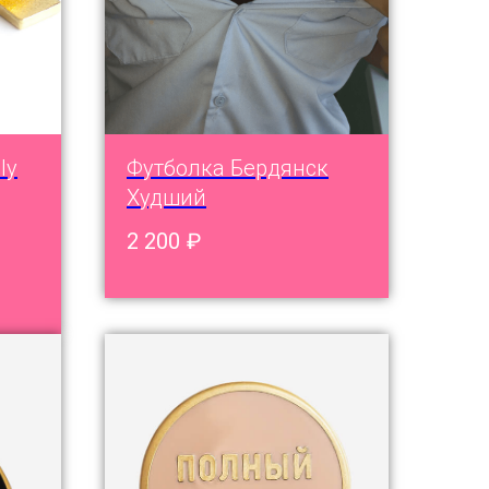
ly
Футболка Бердянск
Худший
2 200
₽