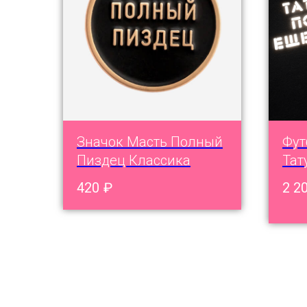
Значок Масть Полный
Фут
Пиздец Классика
Тат
420
₽
2 2