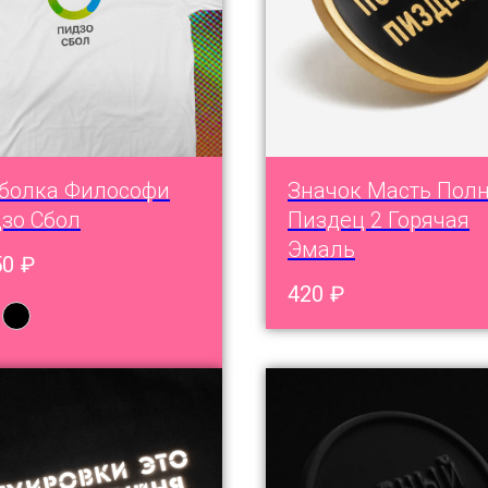
болка Философи
Значок Масть Пол
зо Сбол
Пиздец 2 Горячая
Эмаль
50
₽
420
₽