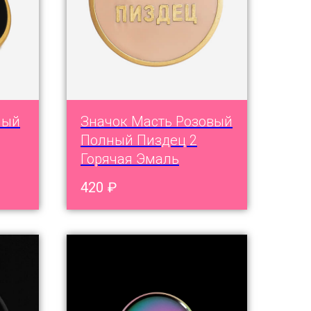
ный
Значок Масть Розовый
Полный Пиздец 2
Горячая Эмаль
420
₽