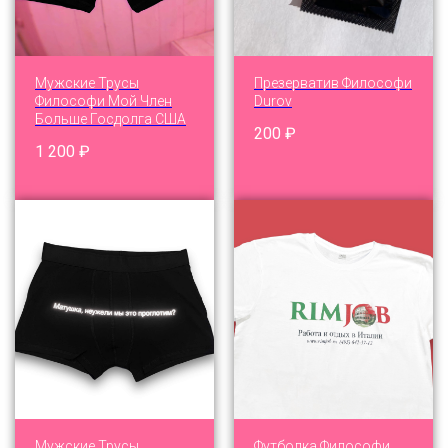
Мужские Трусы
Презерватив Философи
Философи Мой Член
Durov
Больше Госдолга США
200
₽
1 200
₽
Мужские Трусы
Футболка Философи