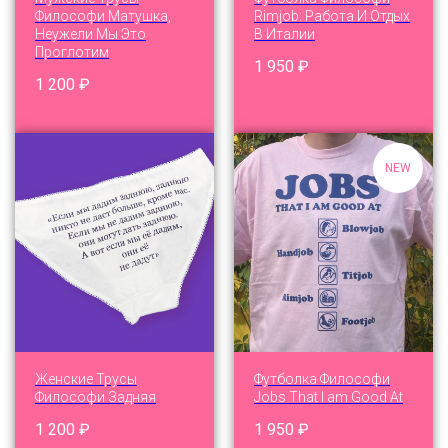
Философи Матушка,
Rimjob: Работа И Отдых
Неужели Мы Это
В Италии
Проглотим
1 950
₽
1 200
₽
NEW
Женские Трусы
Футболка Философи
Философи Задняя
Jobs That I am Good At
1 200
₽
1 950
₽