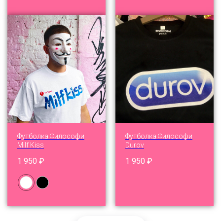
Футболка Философи
Футболка Философи
Milf Kiss
Durov
1 950
₽
1 950
₽