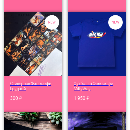
NEW
NEW
Стикерпак Философи
Футболка Философи
Грудной
MilfyWay
300
₽
1 950
₽