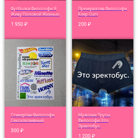
Футболка Философи Я
Презерватив Философи
Живу Половой Жизнью
Keep Cum
1 950
₽
200
₽
Стикерпак Философи
Мужские Трусы
Сексклюзивный
Философи Это
Эректобус.
300
₽
1 200
₽