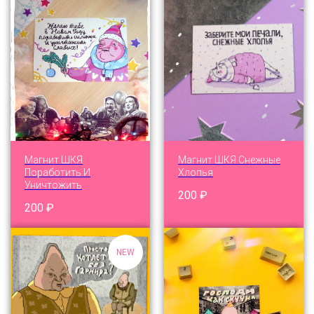
Магнит ШКЯ
Магнит ШКЯ Снежные
Поработить И
Хлопья
Уничтожить
200
₽
200
₽
NEW