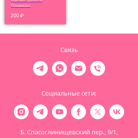
Магнит ШКЯ Не
Понимаю
200
₽
Связь
Социальные сети:
Б. Спасоглинищевский пер., 9/1,