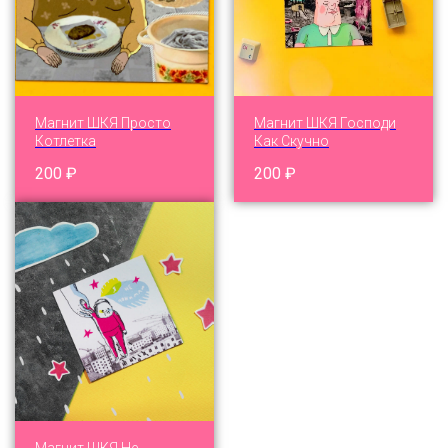
Магнит ШКЯ Просто
Магнит ШКЯ Господи
Котлетка
Как Скучно
200
₽
200
₽