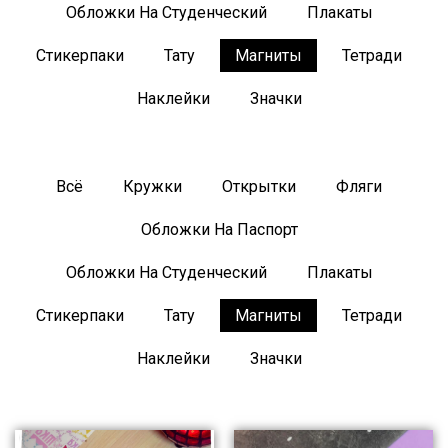
Обложки На Студенческий
Плакаты
Стикерпаки
Тату
Магниты
Тетради
Наклейки
Значки
Всё
Кружки
Открытки
Фляги
Обложки На Паспорт
Обложки На Студенческий
Плакаты
Стикерпаки
Тату
Магниты
Тетради
Наклейки
Значки